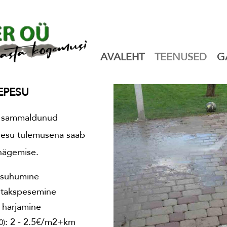
AVALEHT
TEENUSED
G
EPESU
a sammaldunud
 Pesu tulemusena saab
anägemise.
ksuhumine
uhtakspesemine
 harjamine
: 2 - 2.5€/m2+km
0)