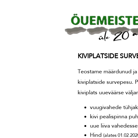
KIVIPLATSIDE SURV
Teostame määrdunud j
kiviplatside survepesu.
kiviplats uueväärse välj
vuugivahede tühja
kivi pealispinna p
uue liiva vahedesse
Hind
(alates 01.02.202